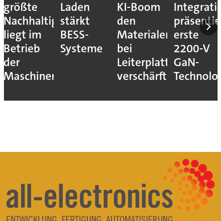
größte
Laden
KI-Boom
Integrati
Nachhaltigkeitshebel
stärkt
den
präsentie
liegt im
BESS-
Materialengpass
erste
Betrieb
Systeme
bei
2200-V
der
Leiterplatten
GaN-
Maschinen
verschärft
Technolo