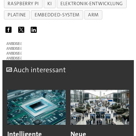
RASPBERRY PI
KI
ELEKTRONIK-ENTWICKLUNG
PLATINE
EMBEDDED-SYSTEM
ARM
ANZEIGE
ANZEIGE
ANZEIGE
ANZEIGE
A
uch interessant
Intelligente
Neue