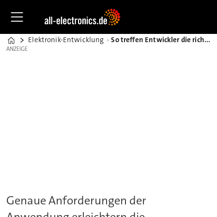
Elektronik-Entwicklung
So treffen Entwickler die richtige Wahl bei Embedded-Platinen
Home
ANZEIGE
ANZEIGE
Genaue Anforderungen der
Anwendung erleichtern die