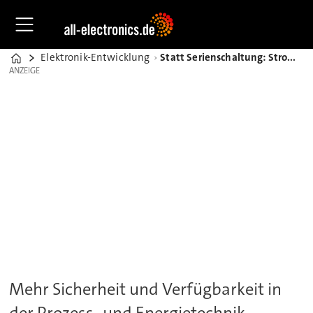
Elektronik-Entwicklung
Statt Serienschaltung: Stromversorgungen mit 110 bis 135 VDC
Home
ANZEIGE
ANZEIGE
Mehr Sicherheit und Verfügbarkeit in
der Prozess- und Energietechnik