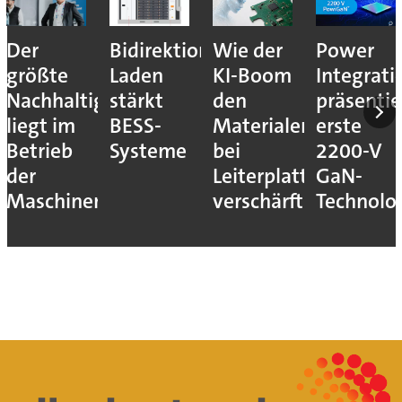
Der
Bidirektionales
Wie der
Power
größte
Laden
KI-Boom
Integrati
Nachhaltigkeitshebel
stärkt
den
präsentie
liegt im
BESS-
Materialengpass
erste
Betrieb
Systeme
bei
2200-V
der
Leiterplatten
GaN-
Maschinen
verschärft
Technolo