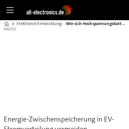
Elektronik-Entwicklung
Wie sich Hochspannungsbatterien in SELV-Systeme umwandeln lassen
Home
ANZEIGE
ANZEIGE
Energie-Zwischenspeicherung in EV-
Stromverteilung vermeiden