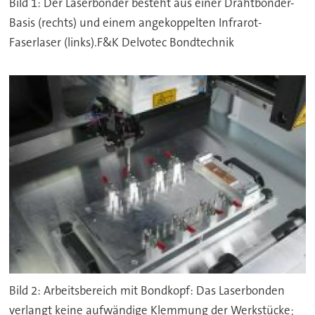
Bild 1: Der Laserbonder besteht aus einer Drahtbonder-
Basis (rechts) und einem angekoppelten Infrarot-
Faserlaser (links).F&K Delvotec Bondtechnik
Bild 2: Arbeitsbereich mit Bondkopf: Das Laserbonden
verlangt keine aufwändige Klemmung der Werkstücke;