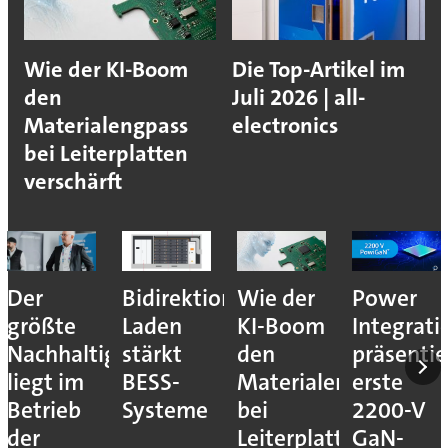
Wie der KI-Boom
Die Top-Artikel im
den
Juli 2026 | all-
Materialengpass
electronics
bei Leiterplatten
verschärft
Der
Bidirektionales
Wie der
Power
größte
Laden
KI-Boom
Integrati
Nachhaltigkeitshebel
stärkt
den
präsentie
liegt im
BESS-
Materialengpass
erste
Betrieb
Systeme
bei
2200-V
der
Leiterplatten
GaN-