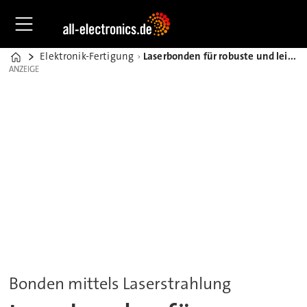
Elektronik-Fertigung
Laserbonden für robuste und leistungsfähige Bondverbindungen für Batteriezellen
Home
ANZEIGE
ANZEIGE
Bonden mittels Laserstrahlung