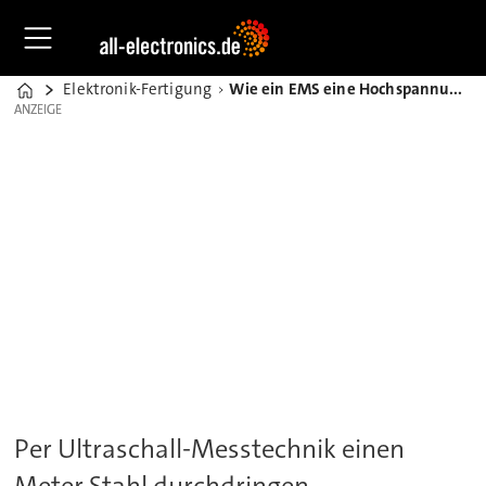
Elektronik-Fertigung
Wie ein EMS eine Hochspannungsabdeckung entwickelte
Home
ANZEIGE
ANZEIGE
Per Ultraschall-Messtechnik einen
Meter Stahl durchdringen