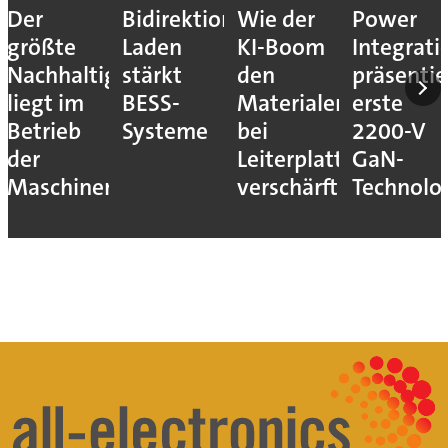
Der
Bidirektionales
Wie der
Power
größte
Laden
KI-Boom
Integrati
Nachhaltigkeitshebel
stärkt
den
präsentie
liegt im
BESS-
Materialengpass
erste
Betrieb
Systeme
bei
2200-V
der
Leiterplatten
GaN-
Maschinen
verschärft
Technolo