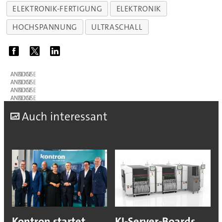
ELEKTRONIK-FERTIGUNG
ELEKTRONIK
HOCHSPANNUNG
ULTRASCHALL
ANZEIGE
ANZEIGE
ANZEIGE
ANZEIGE
A
uch interessant
Kontron startet
KI-Server-Boards