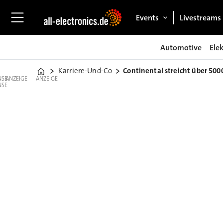
Events
Livestreams
Automotive
Ele
Karriere-Und-Co
Continental streicht über 500
Home
ANZEIGE
ANZEIGE