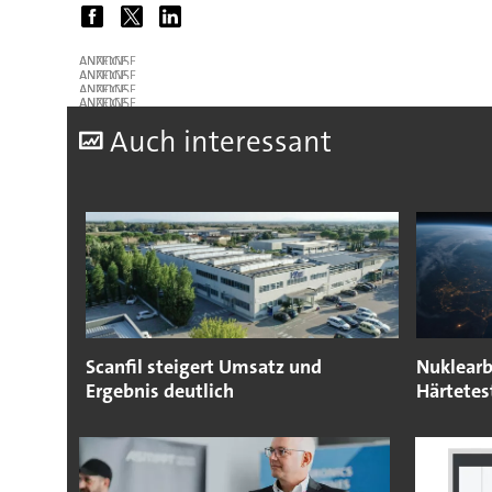
ANZEIGE
ANZEIGE
ANZEIGE
ANZEIGE
A
uch interessant
Scanfil steigert Umsatz und
Nuklearb
Ergebnis deutlich
Härtetes