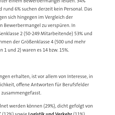
 unter einem Bewerbermangel leiden. 34%
nd rund 6% suchen derzeit kein Personal. Das
en sich hingegen im Vergleich der
en Bewerbermangel zu verspüren. In
enklasse 2 (50-249 Mitarbeitende) 53% und
nehmen der Größenklasse 4 (500 und mehr
 1 und 2) waren es 14 bzw. 15%.
en erhalten, ist vor allem von Interesse, in
chkeit, offene Antworten für Berufsfelder
rn zusammengefasst.
net werden können (29%), dicht gefolgt von
T
(12%) sowie
Logistik und Verkehr
(11%).