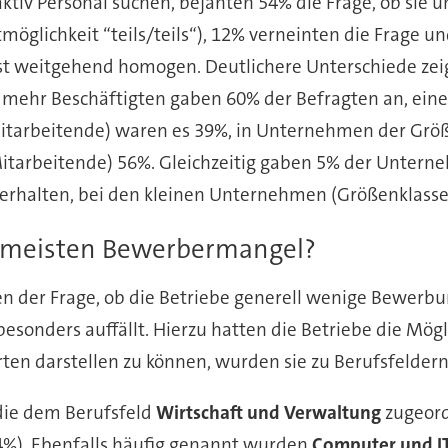
aktiv Personal suchen, bejahten 54% die Frage, ob sie
öglichkeit “teils/teils“), 12% verneinten die Frage u
t weitgehend homogen. Deutlichere Unterschiede zeig
mehr Beschäftigten gaben 60% der Befragten an, ein
tarbeitende) waren es 39%, in Unternehmen der Größ
Mitarbeitende) 56%. Gleichzeitig gaben 5% der Unter
rhalten, bei den kleinen Unternehmen (Größenklassen
n meisten Bewerbermangel?
n der Frage, ob die Betriebe generell wenige Bewerbung
onders auffällt. Hierzu hatten die Betriebe die Mögli
ten darstellen zu können, wurden sie zu Berufsfelde
die dem Berufsfeld
Wirtschaft und Verwaltung
zugeord
%). Ebenfalls häufig genannt wurden
Computer und I