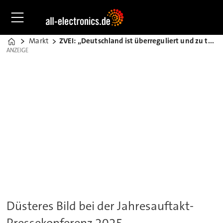
Markt
ZVEI: „Deutschland ist überreguliert und zu teuer!“
Home
ANZEIGE
ANZEIGE
Düsteres Bild bei der Jahresauftakt-
Pressekonferenz 2025