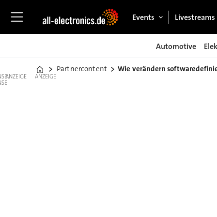
Events
Livestreams
Automotive
Ele
Partnercontent
Wie verändern softwaredefini
Home
ANZEIGE
ANZEIGE