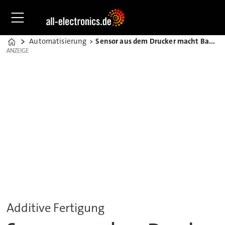
Automatisierung
Sensor aus dem Drucker macht Bauteile zuverlässig
Home
ANZEIGE
ANZEIGE
Additive Fertigung