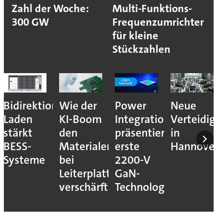
Zahl der Woche:
Multi-Funktions-
300 GW
Frequenzumrichter
für kleine
Stückzahlen
Bidirektionales
Wie der
Power
Neue
Laden
KI-Boom
Integrations
Verteidi
stärkt
den
präsentiert
in
BESS-
Materialengpass
erste
Hannove
Systeme
bei
2200-V
Leiterplatten
GaN-
verschärft
Technologie