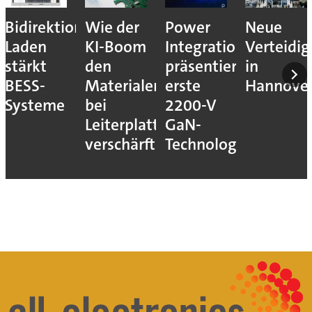
Bidirektionales
Wie der
Power
Neue
Laden
KI-Boom
Integrations
Verteidi
stärkt
den
präsentiert
in
BESS-
Materialengpass
erste
Hannove
Systeme
bei
2200-V
Leiterplatten
GaN-
verschärft
Technologie