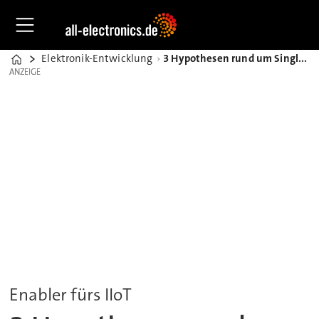
Elektronik-Entwicklung
3 Hypothesen rund um Single Pair Ethernet, RJ45 und die Stecker
Home
ANZEIGE
ANZEIGE
Enabler fürs IIoT