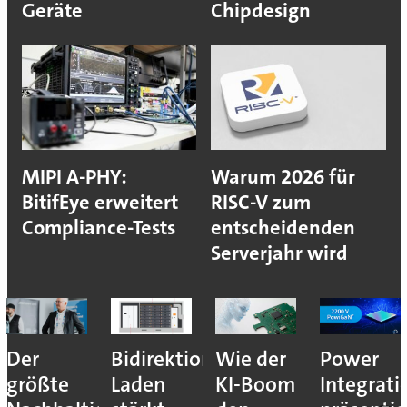
Geräte
Chipdesign
MIPI A-PHY:
Warum 2026 für
BitifEye erweitert
RISC-V zum
Compliance-Tests
entscheidenden
Serverjahr wird
Der
Bidirektionales
Wie der
Power
größte
Laden
KI-Boom
Integrati