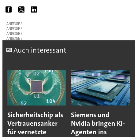
ANZEIGE
ANZEIGE
ANZEIGE
ANZEIGE
A
uch interessant
Sicherheitschip als
Siemens und
Vertrauensanker
Nvidia bringen KI-
für vernetzte
Agenten ins