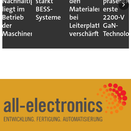
Nachhaltigkeitshebel
stärkt
den
präsentie
liegt im
BESS-
Materialengpass
erste
Betrieb
Systeme
bei
2200-V
der
Leiterplatten
GaN-
Maschinen
verschärft
Technolo