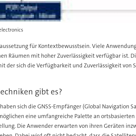
electronics
oraussetzung für Kontextbewusstsein. Viele Anwendungs
nen Räumen mit hoher Zuverlässigkeit verfügbar ist. 
mit der sich die Verfügbarkeit und Zuverlässigkeit von
chniken gibt es?
haben sich die GNSS-Empfänger (Global Navigation Sat
möglichen eine umfangreiche Palette an ortsbasierten
ellung. Die Anwender erwarten von ihren Geräten inzwi
n. Dabei wird oft nicht bedacht, dass die Satellite