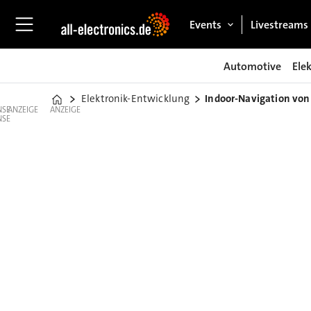
Events
Livestreams
Automotive
Ele
Elektronik-Entwicklung
Indoor-Navigation vo
Home
ANZEIGE
ANZEIGE