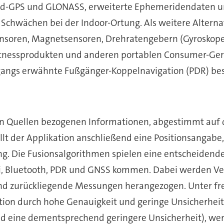
sted-GPS und GLONASS, erweiterte Ephemeridendaten un
 Schwächen bei der Indoor-Ortung. Als weitere Alterna
nsoren, Magnetsensoren, Drehratengebern (Gyroskope
tnessprodukten und anderen portablen Consumer-Geräte
eingangs erwähnte Fußgänger-Koppelnavigation (PDR) b
nen Quellen bezogenen Informationen, abgestimmt auf
t der Applikation anschließend eine Positionsangabe,
ung. Die Fusionsalgorithmen spielen eine entscheidend
Fi, Bluetooth, PDR und GNSS kommen. Dabei werden Ve
und zurückliegende Messungen herangezogen. Unter fr
on durch hohe Genauigkeit und geringe Unsicherheit a
d eine dementsprechend geringere Unsicherheit), wenn