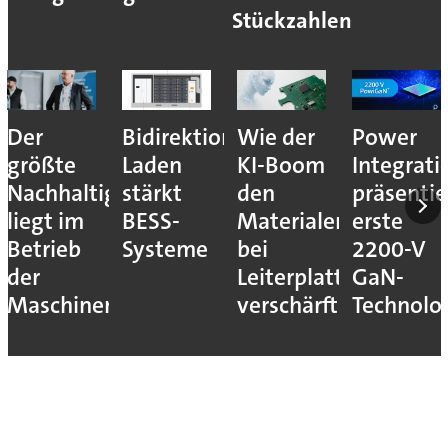
Stückzahlen
Der
Bidirektionales
Wie der
Power
größte
Laden
KI-Boom
Integrati
Nachhaltigkeitshebel
stärkt
den
präsentie
liegt im
BESS-
Materialengpass
erste
Betrieb
Systeme
bei
2200-V
der
Leiterplatten
GaN-
Maschinen
verschärft
Technolo