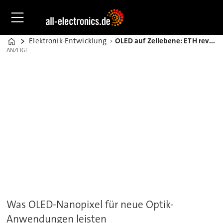
Elektronik-Entwicklung
OLED auf Zellebene: ETH revolutioniert die Optik
Home
ANZEIGE
ANZEIGE
Was OLED-Nanopixel für neue Optik-
Anwendungen leisten