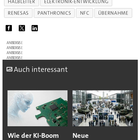
HALBLEITER
ELEKTRONIK-ENTWICKLUNG
RENESAS
PANTHRONICS
NFC
ÜBERNAHME
ANZEIGE
ANZEIGE
ANZEIGE
ANZEIGE
A
uch interessant
Wie der KI-Boom
Neue