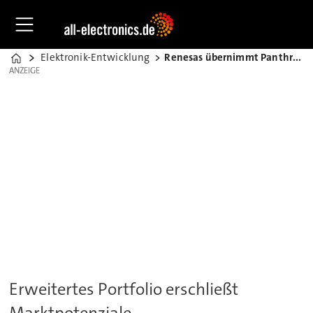
Elektronik-Entwicklung
Renesas übernimmt Panthronics
Home
ANZEIGE
ANZEIGE
Erweitertes Portfolio erschließt
Marktpotenziale