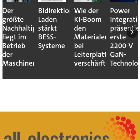
Der
Bidirektionales
Wie der
Power
größte
Laden
KI-Boom
Integrati
Nachhaltigkeitshebel
stärkt
den
präsentie
liegt im
BESS-
Materialengpass
erste
Betrieb
Systeme
bei
2200-V
der
Leiterplatten
GaN-
Maschinen
verschärft
Technolo