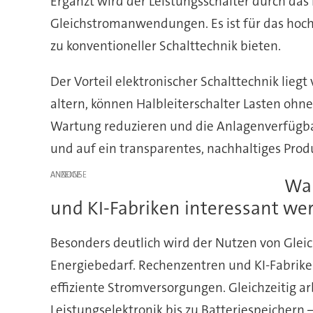
Ergänzt wird der Leistungsschalter durch das 
Gleichstromanwendungen. Es ist für das hoch
zu konventioneller Schalttechnik bieten.
Der Vorteil elektronischer Schalttechnik lie
altern, können Halbleiterschalter Lasten ohn
Wartung reduzieren und die Anlagenverfügbar
und auf ein transparentes, nachhaltiges Produ
ANZEIGE
War
und KI-Fabriken interessant we
Besonders deutlich wird der Nutzen von Gl
Energiebedarf. Rechenzentren und KI-Fabriken
effiziente Stromversorgungen. Gleichzeitig a
Leistungselektronik bis zu Batteriespeichern 