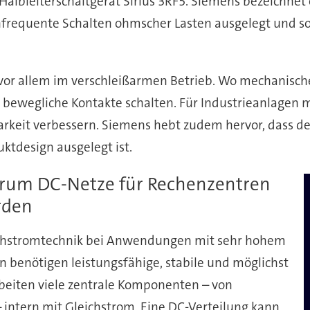
Halbleiterschaltgerät Sirius 3RF5. Siemens bezeichnet e
frequente Schalten ohmscher Lasten ausgelegt und soll
gt vor allem im verschleißarmen Betrieb. Wo mechanisc
e bewegliche Kontakte schalten. Für Industrieanlagen m
keit verbessern. Siemens hebt zudem hervor, dass der
ktdesign ausgelegt ist.
um DC-Netze für Rechenzentren
rden
eichstromtechnik bei Anwendungen mit sehr hohem
 benötigen leistungsfähige, stabile und möglichst
rbeiten viele zentrale Komponenten – von
– intern mit Gleichstrom. Eine DC-Verteilung kann