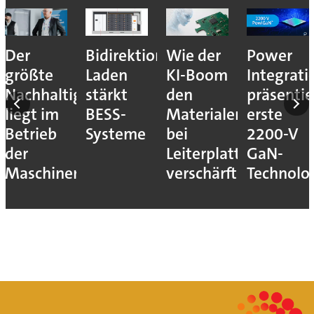
Der
Bidirektionales
Wie der
Power
größte
Laden
KI-Boom
Integrati
Nachhaltigkeitshebel
stärkt
den
präsentie
liegt im
BESS-
Materialengpass
erste
Betrieb
Systeme
bei
2200-V
der
Leiterplatten
GaN-
Maschinen
verschärft
Technolo