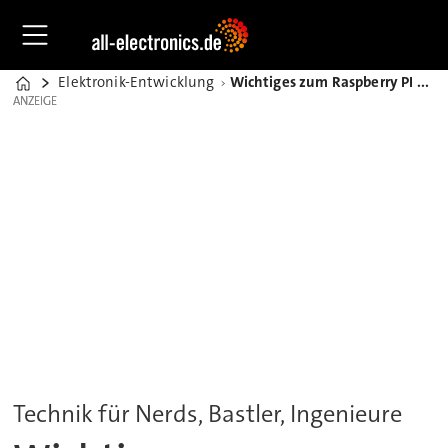
Elektronik-Entwicklung
Wichtiges zum Raspberry PI und was sich damit machen lässt
Home
ANZEIGE
ANZEIGE
Technik für Nerds, Bastler, Ingenieure