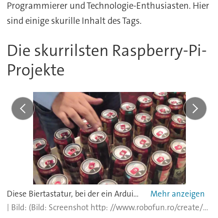
Programmierer und Technologie-Enthusiasten. Hier
sind einige skurille Inhalt des Tags.
Die skurrilsten Raspberry-Pi-
Projekte
Diese Biertastatur, bei der ein Arduino-Mikrocontroller-Board und ein Raspberry Pi zum Einsatz kamen, braucht die Welt nicht. Die Frustration bei Fehlfunktionen des Boards lässt sich jedoch entsprechend schnell durch Austrinken von Tasten beheben. Zweck des Gadgets war die Werbeaktion einer tschechischen Brauerei.
(Bild: Screenshot http: //www.robofun.ro/create/beer-keyboard/)