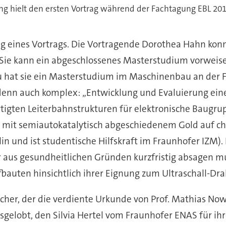
ing hielt den ersten Vortrag während der Fachtagung EBL 201
 eines Vortrags. Die Vortragende Dorothea Hahn konnt
ie kann ein abgeschlossenes Masterstudium vorweisen
u hat sie ein Masterstudium im Maschinenbau an der F
enn auch komplex: „Entwicklung und Evaluierung eine
tigten Leiterbahnstrukturen für elektronische Baugrup
it semiautokatalytisch abgeschiedenem Gold auf che
n und ist studentische Hilfskraft im Fraunhofer IZM).
er aus gesundheitlichen Gründen kurzfristig absagen m
auten hinsichtlich ihrer Eignung zum Ultraschall-Dr
cher, der die verdiente Urkunde von Prof. Mathias Now
elobt, den Silvia Hertel vom Fraunhofer ENAS für ih