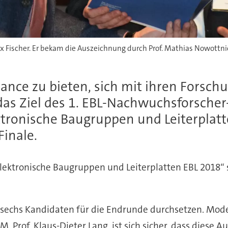
 Fischer. Er bekam die Auszeichnung durch Prof. Mathias Nowottnic
ance zu bieten, sich mit ihren Forsc
das Ziel des 1. EBL-Nachwuchsforscher
ktronische Baugruppen und Leiterplatt
Finale.
lektronische Baugruppen und Leiterplatten EBL 2018“ s
sechs Kandidaten für die Endrunde durchsetzen. Mode
ZM, Prof. Klaus-Dieter Lang, ist sich sicher, dass dies