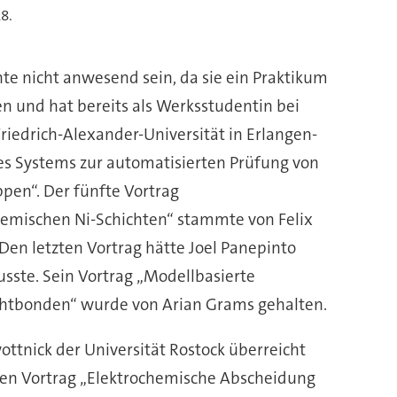
8.
1. EB
e nicht anwesend sein, da sie ein Praktikum
 und hat bereits als Werksstudentin bei
riedrich-Alexander-Universität in Erlangen-
s Systems zur automatisierten Prüfung von
pen“. Der fünfte Vortrag
mischen Ni-Schichten“ stammte von Felix
 Den letzten Vortrag hätte Joel Panepinto
usste. Sein Vortrag „Modellbasierte
ahtbonden“ wurde von Arian Grams gehalten.
ottnick der Universität Rostock überreicht
ren Vortrag „Elektrochemische Abscheidung