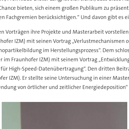
hance bieten, sich einem großen Publikum zu präsent
den Fachgremien berücksichtigen.“ Und davon gibt es e
en Vorträgen ihre Projekte und Masterarbeit vorstellen
hofer IZM) mit seinen Vortrag „Verlustmechanismen op
anopartikelbildung im Herstellungsprozess“. Dem schlo
ter im Fraunhofer IZM) mit seinem Vortrag „Entwicklu
e für High-Speed-Datenübertragung“. Den dritten Beitr
 IZM). Er stellte seine Untersuchung in einer Master
ung von örtlicher und zeitlicher Energiedeposition“ 