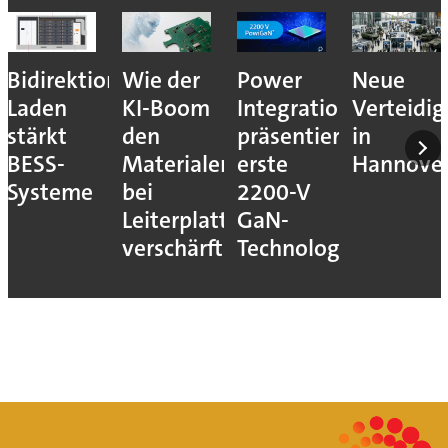
Bidirektionales
Wie der
Power
Neue
Laden
KI-Boom
Integrations
Verteidi
stärkt
den
präsentiert
in
BESS-
Materialengpass
erste
Hannove
Systeme
bei
2200-V
Leiterplatten
GaN-
verschärft
Technologie