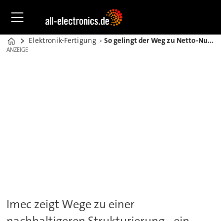
Elektronik-Fertigung
So gelingt der Weg zu Netto-Null-Emissionen in der IC-Fertigung
Home
ANZEIGE
ANZEIGE
Imec zeigt Wege zu einer
nachhaltigeren Strukturierung - ein