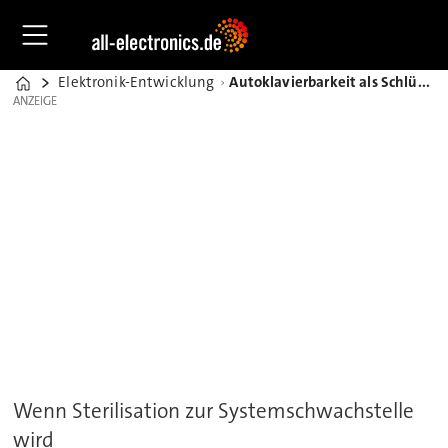
Elektronik-Entwicklung
Autoklavierbarkeit als Schlüssel für zuverlässige Medizinkabel
Home
ANZEIGE
ANZEIGE
Wenn Sterilisation zur Systemschwachstelle
wird