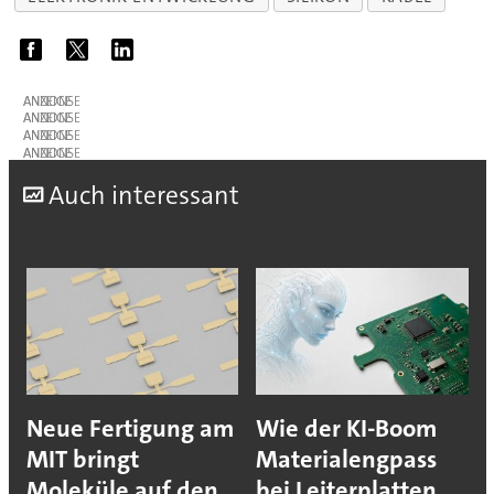
ANZEIGE
ANZEIGE
ANZEIGE
ANZEIGE
A
uch interessant
Neue Fertigung am
Wie der KI-Boom
MIT bringt
Materialengpass
Moleküle auf den
bei Leiterplatten