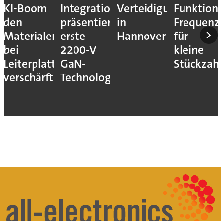
KI-Boom
Integrations
Verteidigungsmesse
Funktion
den
präsentiert
in
Frequenz
Materialengpass
erste
Hannover
für
bei
2200-V
kleine
Leiterplatten
GaN-
Stückzah
verschärft
Technologie