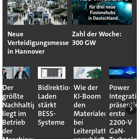
Neue
Zahl der Woche:
Verteidigungsmesse
300 GW
in Hannover
Der
Bidirektionales
Wie der
Power
größte
Laden
KI-Boom
Integrati
Nachhaltigkeitshebel
stärkt
den
präsentie
liegt im
BESS-
Materialengpass
erste
Betrieb
Systeme
bei
2200-V
der
Leiterplatten
GaN-