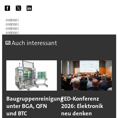
ANZEIGE
ANZEIGE
ANZEIGE
ANZEIGE
A
uch interessant
Baugruppenreinigung
FED-Konferenz
unter BGA, QFN
2026: Elektronik
und BTC
neu denken