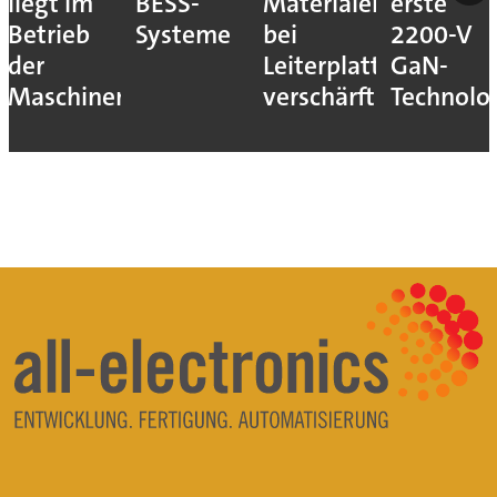
liegt im
BESS-
Materialengpass
erste
Betrieb
Systeme
bei
2200-V
der
Leiterplatten
GaN-
Maschinen
verschärft
Technolo