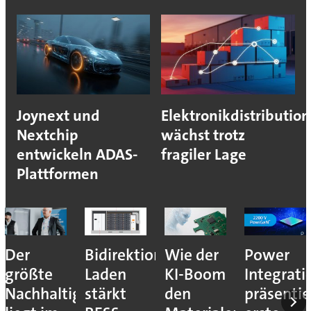
Joynext und
Elektronikdistribution
Nextchip
wächst trotz
entwickeln ADAS-
fragiler Lage
Plattformen
Der
Bidirektionales
Wie der
Power
größte
Laden
KI-Boom
Integrati
Nachhaltigkeitshebel
stärkt
den
präsentie