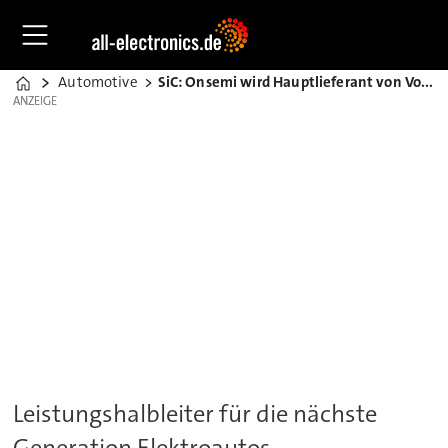
Automotive
SiC: Onsemi wird Hauptlieferant von Volkswagen
Home
ANZEIGE
ANZEIGE
Leistungshalbleiter für die nächste
Generation Elektroautos