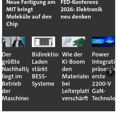
Neue Fertigung am
FED-Konferenz
MIT bringt
2026: Elektronik
Moleküle auf den
neu denken
Chip
Der
Bidirektionales
Wie der
Power
größte
Laden
KI-Boom
Integrati
Nachhaltigkeitshebel
stärkt
den
präsentie
liegt im
BESS-
Materialengpass
erste
Betrieb
Systeme
bei
2200-V
der
Leiterplatten
GaN-
Maschinen
verschärft
Technolo