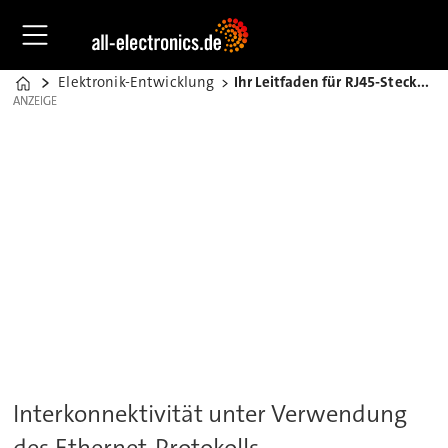
Elektronik-Entwicklung
Ihr Leitfaden für RJ45-Steckverbinder
Home
ANZEIGE
ANZEIGE
Interkonnektivität unter Verwendung
des Ethernet-Protokolls