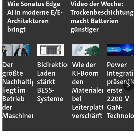
Wie Sonatus Edge
Video der Woche:
AI in moderne E/E-
Trockenbeschichtung
Architekturen
macht Batterien
bringt
günstiger
Der
Bidirektionales
Wie der
Power
größte
Laden
KI-Boom
Integrati
Nachhaltigkeitshebel
stärkt
den
präsentie
liegt im
BESS-
Materialengpass
erste
Betrieb
Systeme
bei
2200-V
der
Leiterplatten
GaN-
Maschinen
verschärft
Technolo