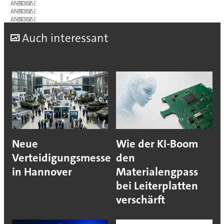
ANZEIGE
ANZEIGE
ANZEIGE
A
uch interessant
Neue
Wie der KI-Boom
Verteidigungsmesse
den
in Hannover
Materialengpass
bei Leiterplatten
verschärft