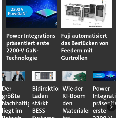
Power Integrations
Fuji automatisiert
präsentiert erste
das Bestücken von
2200-V GaN-
Feedern mit
Technologie
Gurtrollen
Der
Bidirektionales
Wie der
Power
größte
Laden
KI-Boom
Integrati
Nachhaltigkeitshebel
stärkt
den
präsentie
liegt im
BESS-
Materialengpass
erste