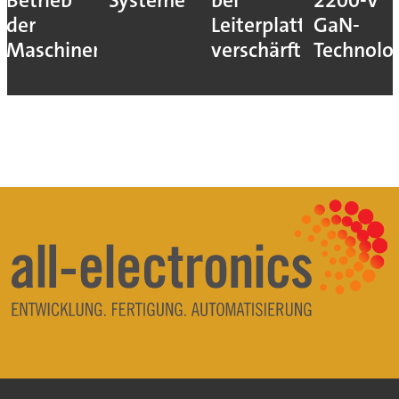
Betrieb
Systeme
bei
2200-V
der
Leiterplatten
GaN-
Maschinen
verschärft
Technolo