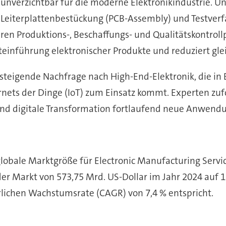
e unverzichtbar für die moderne Elektronikindustrie
, Leiterplattenbestückung (PCB-Assembly) und Testver
ren Produktions-, Beschaffungs- und Qualitätskontroll
teinführung elektronischer Produkte und reduziert glei
 steigende Nachfrage nach High-End-Elektronik, die i
ernets der Dinge (IoT) zum Einsatz kommt. Experten z
nd digitale Transformation fortlaufend neue Anwendu
globale Marktgröße für Electronic Manufacturing Serv
der Markt von 573,75 Mrd. US-Dollar im Jahr 2024 auf 1
rlichen Wachstumsrate (CAGR) von 7,4 % entspricht.