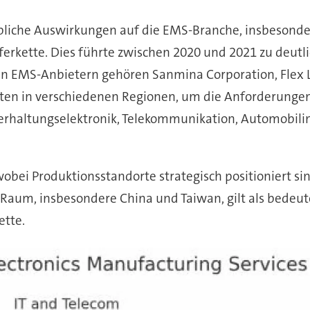
ebliche Auswirkungen auf die EMS-Branche, insbesond
eferkette. Dies führte zwischen 2020 und 2021 zu deu
EMS-Anbietern gehören Sanmina Corporation, Flex Ltd, 
n in verschiedenen Regionen, um die Anforderungen u
nterhaltungselektronik, Telekommunikation, Automobili
wobei Produktionsstandorte strategisch positioniert si
e Raum, insbesondere China und Taiwan, gilt als bede
ette.