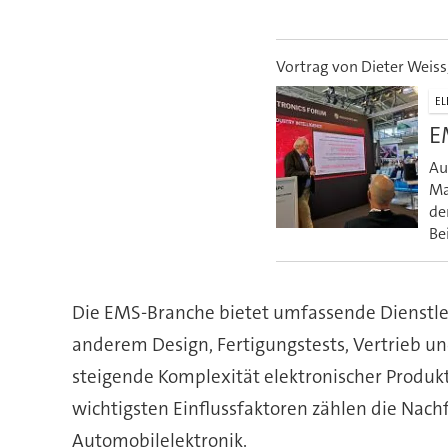
Vortrag von Dieter Weiss
EL
E
Au
Ma
de
Be
Die EMS-Branche bietet umfassende Dienstle
anderem Design, Fertigungstests, Vertrieb u
steigende Komplexität elektronischer Produ
wichtigsten Einflussfaktoren zählen die Nac
Automobilelektronik.