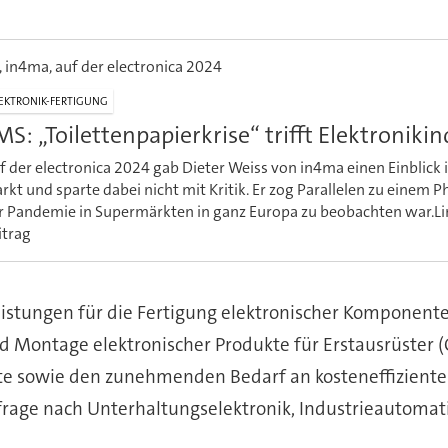
, in4ma, auf der electronica 2024
EKTRONIK-FERTIGUNG
MS: „Toilettenpapierkrise“ trifft Elektronikin
f der electronica 2024 gab Dieter Weiss von in4ma einen Einblick 
rkt und sparte dabei nicht mit Kritik. Er zog Parallelen zu eine
r Pandemie in Supermärkten in ganz Europa zu beobachten war.L
itrag
istungen für die Fertigung elektronischer Komponent
nd Montage elektronischer Produkte für Erstausrüster
kte sowie den zunehmenden Bedarf an kosteneffiziente
hfrage nach Unterhaltungselektronik, Industrieautomat