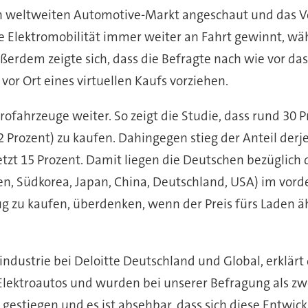
den weltweiten Automotive-Markt angeschaut und das 
die Elektromobilität immer weiter an Fahrt gewinnt, wä
ßerdem zeigte sich, dass die Befragte nach wie vor da
or Ort eines virtuellen Kaufs vorziehen.
trofahrzeuge weiter. So zeigt die Studie, dass rund 30 
Prozent) zu kaufen. Dahingegen stieg der Anteil derje
etzt 15 Prozent. Damit liegen die Deutschen bezüglich
en, Südkorea, Japan, China, Deutschland, USA) im vorde
g zu kaufen, überdenken, wenn der Preis fürs Laden ähn
industrie bei Deloitte Deutschland und Global, erklärt 
Elektroautos und wurden bei unserer Befragung als zw
 gestiegen und es ist absehbar, dass sich diese Entwi