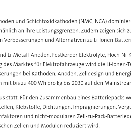
tanoden und Schichtoxidkathoden (NMC, NCA) dominiere
llmählich an ihre Leistungsgrenzen. Zudem zeigen sic
n Verbesserungen und Alternativen zu Li-Ionen-Batter
und Li-Metall-Anoden, Festkörper-Elektrolyte, Hoch-Ni
g des Marktes für Elektrofahrzeuge wird die Li-Ionen-
sserungen bei Kathoden, Anoden, Zelldesign und Energ
en mit bis zu 400 Wh pro kg bis 2030 auf den Mainstre
kus statt. Für den Zusammenbau eines Batteriepacks w
ellen, Klebstoffe, Dichtungen, Imprägnierungen, Vergu
mfaktoren und nicht-modularen Zell-zu-Pack-Batteried
chen Zellen und Modulen reduziert wird.