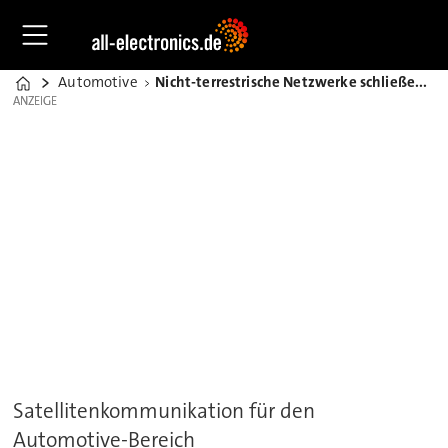
Automotive
Nicht-terrestrische Netzwerke schließen Funklücken im Auto
Home
ANZEIGE
ANZEIGE
Satellitenkommunikation für den
Automotive-Bereich