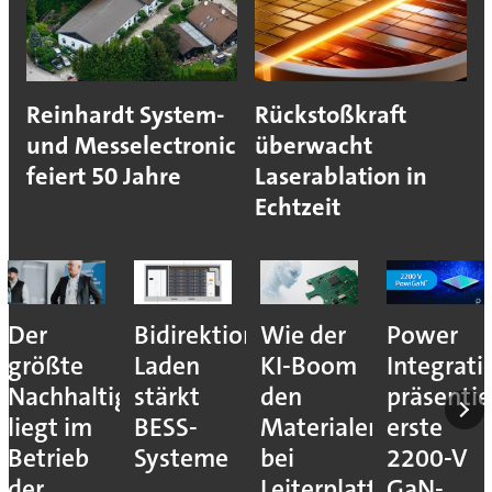
Reinhardt System-
Rückstoßkraft
und Messelectronic
überwacht
feiert 50 Jahre
Laserablation in
Echtzeit
Der
Bidirektionales
Wie der
Power
größte
Laden
KI-Boom
Integrati
Nachhaltigkeitshebel
stärkt
den
präsentie
liegt im
BESS-
Materialengpass
erste
Betrieb
Systeme
bei
2200-V
der
Leiterplatten
GaN-