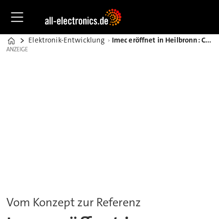
Elektronik-Entwicklung
Imec eröffnet in Heilbronn: Chiplets für die Autoindustrie rücken näher
Home
ANZEIGE
ANZEIGE
Vom Konzept zur Referenz