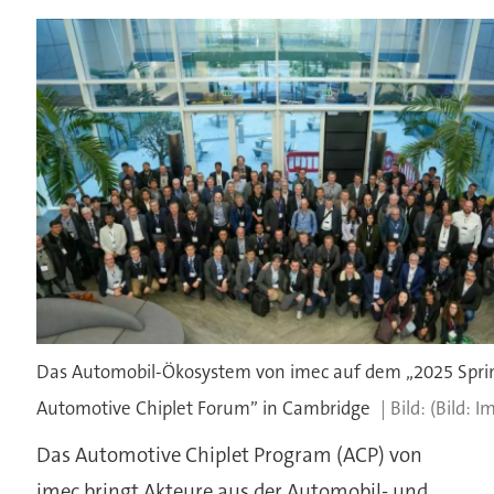
Das Automobil-Ökosystem von imec auf dem „2025 Spri
Automotive Chiplet Forum” in Cambridge
(Bild: I
Das Automotive Chiplet Program (ACP) von
imec bringt Akteure aus der Automobil- und