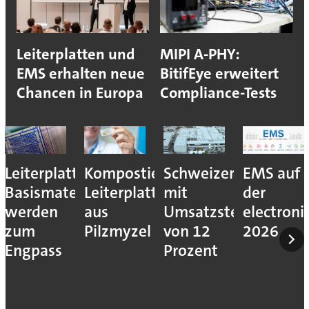
Leiterplatten und
MIPI A-PHY:
EMS erhalten neue
BitifEye erweitert
Chancen in Europa
Compliance-Tests
Leiterplatten-
Kompostierbare
Schweizer
EMS auf
Basismaterialien
Leiterplatten
mit
der
werden
aus
Umsatzsteigerung
electroni
zum
Pilzmyzel
von 12
2026
Engpass
Prozent