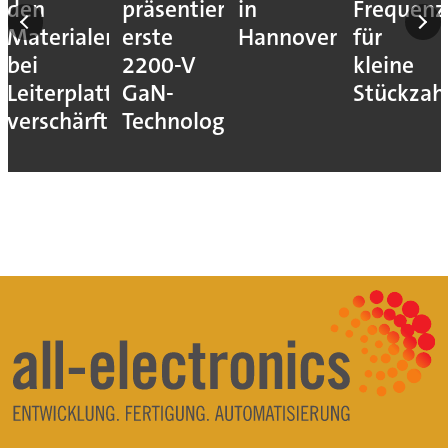
den
präsentiert
in
Frequenz
Materialengpass
erste
Hannover
für
bei
2200-V
kleine
Leiterplatten
GaN-
Stückzah
verschärft
Technologie