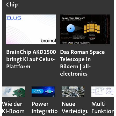
Chip
BrainChip AKD1500
Das Roman Space
bringt KI auf Celus-
Telescope in
Plattform
Bildern | all-
electronics
nales
Wie der
Power
Neue
Multi-
KI-Boom
Integrations
Verteidigungsmesse
Funktion