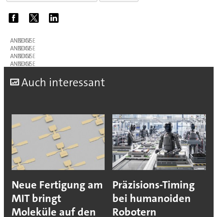
ANZEIGE
ANZEIGE
ANZEIGE
ANZEIGE
A
uch interessant
Neue Fertigung am
Präzisions-Timing
MIT bringt
bei humanoiden
Moleküle auf den
Robotern