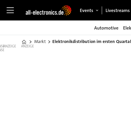
Events
Livestreams
Automotive
Ele
Markt
Elektronik­dis­tri­bu­tion im ersten Quar­ta
Home
ANZEIGE
ANZEIGE