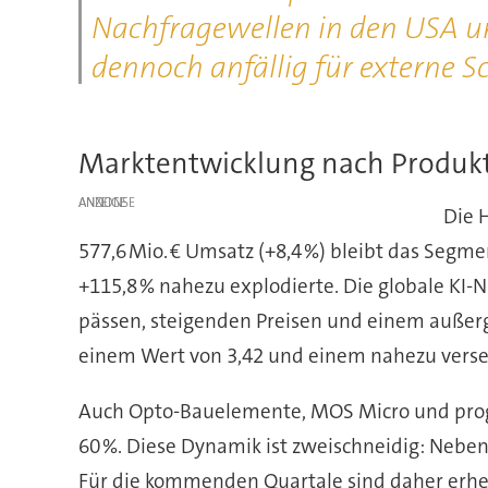
Nach­frage­wellen in den USA und
dennoch an­fäll­ig für externe S
Marktentwicklung nach Produk
ANZEIGE
Die 
577,6 Mio. € Umsatz (+8,4 %) bleibt das Segme
+115,8 % nahezu ex­plo­dierte. Die globale KI-
pässen, stei­gen­den Preisen und einem außer­
einem Wert von 3,42 und einem nahezu ver­sechs­
Auch Opto-Bauelemente, MOS Micro und pro­gr
60 %. Diese Dynamik ist zweischneidig: Neben d
Für die kommenden Quartale sind daher erhebl