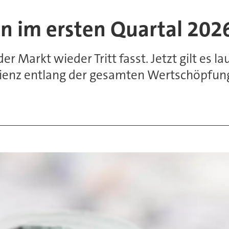
tion im ersten Quar­tal 202
der Markt wieder Tritt fasst. Jetzt gilt es 
ienz entlang der gesamten Wert­schöp­fung