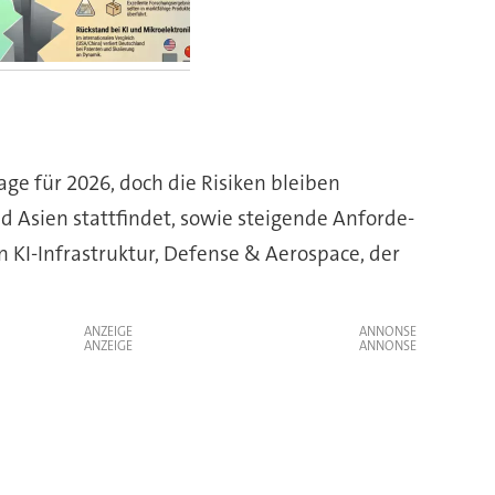
age für 2026, doch die Risiken bleiben
nd Asien statt­findet, sowie steigende An­for­de­
n KI-Infra­struk­tur, Defense & Aerospace, der
ANZEIGE
ANZEIGE