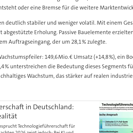
 ent­steht oder eine Bremse für die weitere Markt­ent­wick
n deutlich stabiler und weniger volatil. Mit einem Ges
t ab­ge­stützte Er­ho­lung. Passive Bau­ele­mente erzielte
nem Auf­trags­ein­gang, der um 28,1 % zulegte.
achs­tums­pfeiler: 149,6 Mio. € Umsatz (+14,8 %), ein Bo
,4 % unter­strei­chen die Bedeutung dieses Segments für
 nach­hal­tiges Wachs­tum, das stärker auf realen indus­t
.
erschaft in Deutschland:
alität
sprucht Technologieführerschaft für
achten 2026 zeigt jedoch: Bei KI und