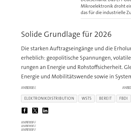
Mikroelektronik droht ein
das für die industrielle 
Solide Grund­lage für 2026
Die starken Auftragseingänge und die Er­ho­lu
erheblich: geo­po­li­tische Span­nun­gen, volati
rungen an Energie und Roh­stoff­sicher­heit. Gl
Energie und Mobi­li­täts­wende sowie in System­
ANZEIGE
ANZE
ELEKTRONIKDISTRIBUTION
WSTS
BEREIT
FBDI
ANZEIGE
ANZEIGE
ANZEIGE