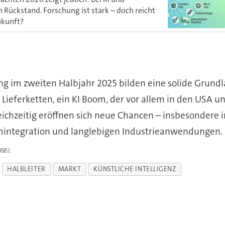
 Rückstand. Forschung ist stark – doch reicht
Zukunft?
ng im zweiten Halbjahr 2025 bilden eine solide Grund­l
le Liefer­ket­ten, ein KI Boom, der vor allem in den USA u
eichzeitig eröffnen sich neue Chancen – ins­be­son­dere i
inte­gra­tion und lang­le­bigen Industrie­an­wen­dungen.
IGE
HALBLEITER
MARKT
KÜNSTLICHE INTELLIGENZ