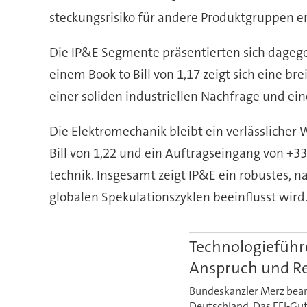
steckungs­ri­si­ko für an­dere Pro­dukt­gruppen
Die IP&E Segmente präsentierten sich da­ge­ge
einem Book to Bill von 1,17 zeigt sich eine brei
einer soliden indus­tri­ellen Nach­frage und ei
Die Elektromechanik bleibt ein verlässlicher W
Bill von 1,22 und ein Auftrags­eingang von +33
technik. Ins­ge­samt zeigt IP&E ein ro­bus­tes,
globalen Spe­ku­lations­zyklen beeinflusst wird
Technologieführ
Anspruch und Re
Bundeskanzler Merz bean
Deutschland. Das EFI-Gut