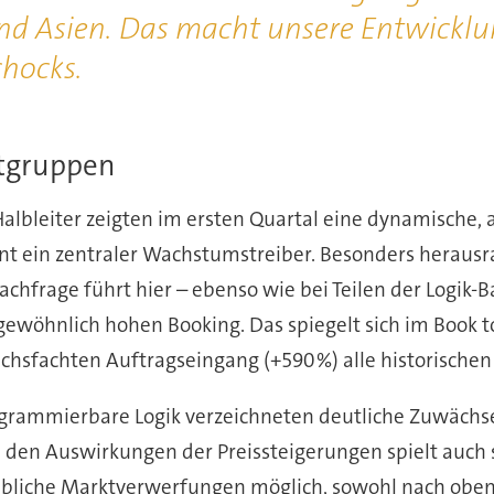
 Asien. Das macht unsere Ent­wick­lung k
chocks.
tgruppen
Halbleiter zeigten im ersten Quartal eine dy­na­mische,
nt ein zentraler Wachs­tums­treiber. Besonders he­raus
Nachfrage führt hier – ebenso wie bei Teilen der Logik-B
ge­wöhn­lich hohen Booking. Das spiegelt sich im Book 
fach­ten Auftrags­ein­gang (+590 %) alle his­to­rischen 
am­mier­bare Logik verzeichneten deutliche Zuwächse b
en Aus­wir­kun­gen der Preis­stei­ge­rungen spielt auch
iche Markt­ver­wer­fungen möglich, sowohl nach oben 