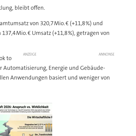
lung, bleibt offen.
amt­um­satz von 320,7 Mio. € (+11,8 %) und
n 137,4 Mio. € Umsatz (+11,8 %), ge­tra­gen von
ANZEIGE
ok to
 Auto­ma­ti­sierung, Energie und Ge­bäu­de­
riel­len An­wen­dungen basiert und weniger von