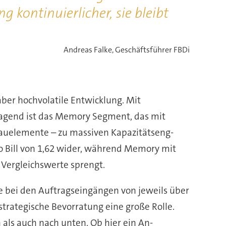
on­ti­nu­ier­licher, sie bleibt
Andreas Falke, Geschäftsführer FBDi
 aber hochvolatile Entwicklung. Mit
­ra­gend ist das Memory Segment, das mit
auelemente – zu massiven Ka­pa­zi­täts­eng­
to Bill von 1,62 wider, während Memory mit
Ver­gleichs­werte sprengt.
ei den Auftrags­ein­gän­gen von jeweils über
 strategische Bevorratung eine große Rolle.
als auch nach unten. Ob hier ein An­