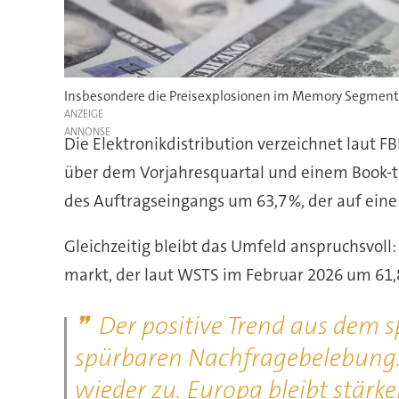
Ins­be­son­dere die Preis­ex­plo­sio­nen im Memory Seg­men
ANZEIGE
Die Elektronik­dis­tri­bu­tion verzeichnet lau
über dem Vor­jahres­quar­tal und einem Book-to
des Auftrags­ein­gangs um 63,7 %, der auf ein
Gleichzeitig bleibt das Umfeld anspruchsvoll: S
markt, der laut WSTS im Februar 2026 um 61,8
Der positive Trend aus dem sp
spürbaren Nach­frage­be­le­bung.
wieder zu. Europa bleibt stärker