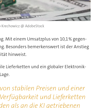
b Krechowicz @ AdobeStock
ung. Mit einem Um­satz­plus von 10,1 % gegen­
ng. Besonders be­mer­kens­wert ist der Anstieg
ität hinweist.
e Lieferketten und ein globaler Elek­tro­nik­
Lage.
 von stabilen Preisen und einer
rfüg­bar­keit und Liefer­kett­en
n als an die KI ge­trie­be­nen