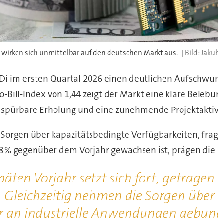
t wirken sich un­mit­tel­bar auf den deutschen Markt aus.
Jaku
t FBDi im ersten Quar­tal 2026 einen deutlichen Aufschw
-Bill-Index von 1,44 zeigt der Markt eine klare Belebu
e spür­bare Erholung und eine zunehmende Projektaktiv
orgen über kapazitätsbedingte Verfüg­bar­kei­ten, fragil
 % gegenüber dem Vor­jahr ge­wachsen ist, prägen die 
äten Vorjahr setzt sich fort, getragen
 Gleichzeitig nehmen die Sorgen über Ve
 an industrielle An­wen­dun­gen gebunde