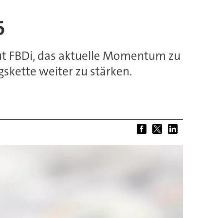
6
laut FBDi, das aktuelle Mo­men­tum zu
s­kette weiter zu stärken.