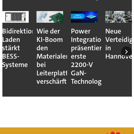
Bidirektionales
Wie der
Power
Neue
Laden
KI-Boom
Integrations
Verteidi
stärkt
den
präsentiert
in
BESS-
Materialengpass
erste
Hannove
Systeme
bei
2200-V
Leiterplatten
GaN-
verschärft
Technologie