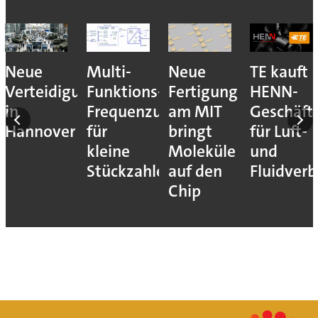
Neue
Multi-
Neue
TE kauft
ns
Verteidigungsmesse
Funktions-
Fertigung
HENN-
t
in
Frequenzumrichter
am MIT
Geschäft
Hannover
für
bringt
für Luft-
kleine
Moleküle
und
Stückzahlen
auf den
Fluidver
ie
Chip