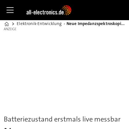
Elektronik-Entwicklung
Neue Impedanzspektroskopie für sichere Batterien
Home
ANZEIGE
ANZEIGE
Batteriezustand erstmals live messbar