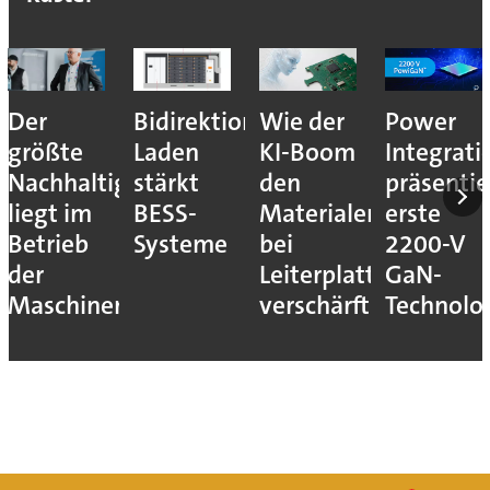
Der
Bidirektionales
Wie der
Power
größte
Laden
KI-Boom
Integrati
Nachhaltigkeitshebel
stärkt
den
präsentie
liegt im
BESS-
Materialengpass
erste
Betrieb
Systeme
bei
2200-V
der
Leiterplatten
GaN-
Maschinen
verschärft
Technolo