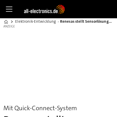
Elektronik-Entwicklung
Renesas stellt Sensorlösungen für IoT-Anwendungen bereit
Home
ANZEIGE
ANZEIGE
Mit Quick-Connect-System