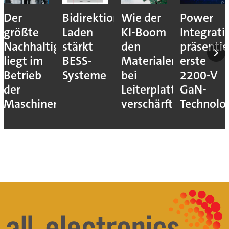
Der
Bidirektionales
Wie der
Power
größte
Laden
KI-Boom
Integrati
Nachhaltigkeitshebel
stärkt
den
präsentie
liegt im
BESS-
Materialengpass
erste
Betrieb
Systeme
bei
2200-V
der
Leiterplatten
GaN-
Maschinen
verschärft
Technolo