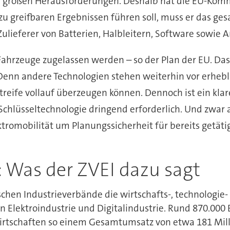
r großen Herausforderungen. Deshalb hat die EU-Kommi
zu greifbaren Ergebnissen führen soll, muss er das g
ulieferer von Batterien, Halbleitern, Software sowie A
 Fahrzeuge zugelassen werden – so der Plan der EU. D
Denn andere Technologien stehen weiterhin vor erhebl
reife vollauf überzeugen können. Dennoch ist ein klar
 Schlüsseltechnologie dringend erforderlich. Und zwar 
romobilität um Planungssicherheit für bereits getätig
Was der ZVEI dazu sagt
tschen Industrieverbände die wirtschafts-, technologie
 Elektroindustrie und Digitalindustrie. Rund 870.000 
rwirtschaften so einem Gesamtumsatz von etwa 181 Mil