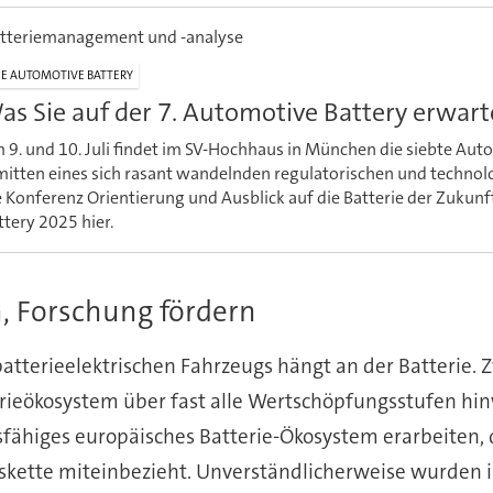
atteriemanagement und -analyse
E AUTOMOTIVE BATTERY
as Sie auf der 7. Automotive Battery erwart
 9. und 10. Juli findet im SV-Hochhaus in München die siebte Auto
mitten eines sich rasant wandelnden regulatorischen und technol
e Konferenz Orientierung und Ausblick auf die Batterie der Zukun
ttery 2025 hier.
n, Forschung fördern
atterieelektrischen Fahrzeugs hängt an der Batterie. 
rieökosystem über fast alle Wertschöpfungsstufen hinw
bsfähiges europäisches Batterie-Ökosystem erarbeiten, 
ngskette miteinbezieht. Unverständlicherweise wurden 