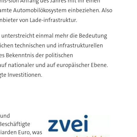
s-sion Anfang des Jahres mit ihr einen
esamte Automobilökosystem einbeziehen. Also
nbieter von Lade-infrastruktur.
as unterstreicht einmal mehr die Bedeutung
ichen technischen und infrastrukturellen
es Bekenntnis der politischen
auf nationaler und auf europäischer Ebene.
te Investitionen.
- und
Beschäftigte
liarden Euro, was