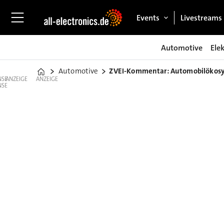
Events
Livestreams
Automotive
Ele
Automotive
ZVEI-Kommentar: Automobilökosy
Home
ANZEIGE
ANZEIGE