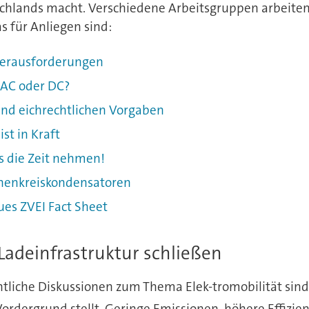
chlands macht. Verschiedene Arbeitsgruppen arbeiten
 für Anliegen sind:
Herausforderungen
 AC oder DC?
nd eichrechtlichen Vorgaben
st in Kraft
 die Zeit nehmen!
chenkreiskondensatoren
es ZVEI Fact Sheet
 Ladeinfrastruktur schließen
ntliche Diskussionen zum Thema Elek-tromobilität sind 
Vordergrund stellt. Geringe Emissionen, höhere Effizie