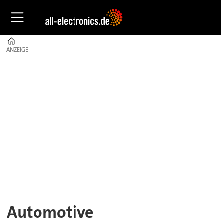
Home
ANZEIGE
ANZEIGE
Automotive
|
All-
Electronics
–
Trends
&
Automotive