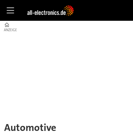
Home
ANZEIGE
ANZEIGE
Automotive
|
All-
Electronics
–
Trends
&
Automotive