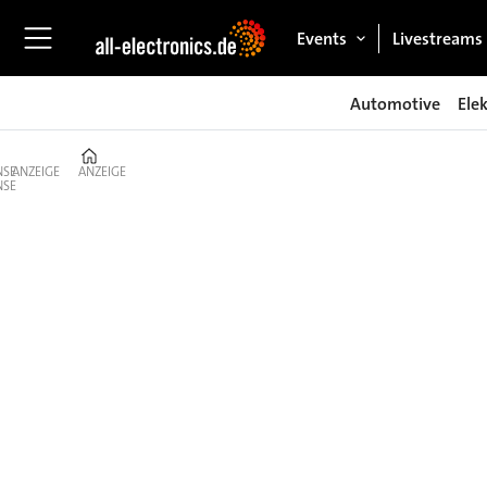
Events
Livestreams
Automotive
Ele
Home
ANZEIGE
ANZEIGE
Markt
Elektronik
–
Trends,
Firmen