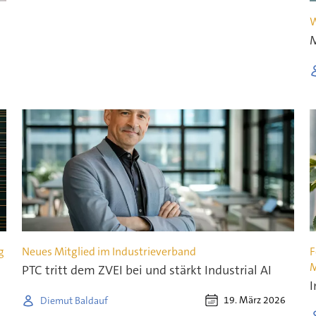
W
M
g
Neues Mitglied im Industrieverband
F
M
PTC tritt dem ZVEI bei und stärkt Industrial AI
I
19. März 2026
Diemut Baldauf