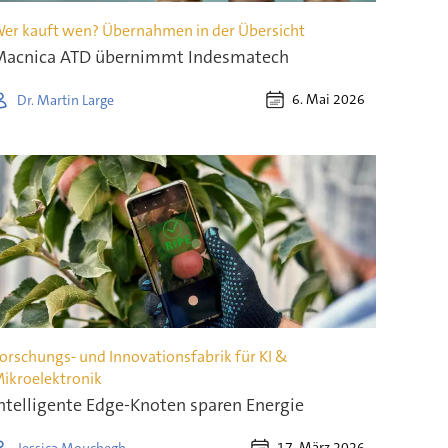
er kauft wen? Übernahmen in der Übersicht
acnica ATD übernimmt Indesmatech
6. Mai 2026
Dr. Martin Large
orschungs- und Innovationsfabrik für KI &
ikroelektronik
ntelligente Edge-Knoten sparen Energie
17. März 2026
Jessica Mouchegh