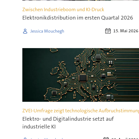
Zwischen Industrieboom und KI-Druck
Elektronik­dis­tri­bu­tion im ersten Quar­tal 2026
15. Mai 2026
Jessica Mouchegh
ZVEI-Umfrage zeigt technologische Aufbruchstimmun
Elektro- und Digitalindustrie setzt auf
industrielle KI