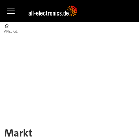
Home
ANZEIGE
ANZEIGE
Markt
Elektronik
–
Trends,
Firmen
&
Produkte
Markt