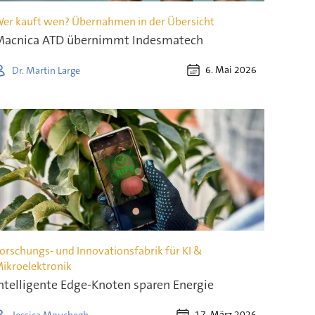
er kauft wen? Übernahmen in der Übersicht
acnica ATD übernimmt Indesmatech
6. Mai 2026
Dr. Martin Large
orschungs- und Innovationsfabrik für KI &
ikroelektronik
ntelligente Edge-Knoten sparen Energie
17. März 2026
Jessica Mouchegh