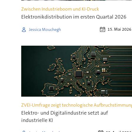
Zwischen Industrieboom und KI-Druck
Elektronik­dis­tri­bu­tion im ersten Quar­tal 2026
15. Mai 2026
Jessica Mouchegh
ZVEI-Umfrage zeigt technologische Aufbruchstimmun
Elektro- und Digitalindustrie setzt auf
industrielle KI