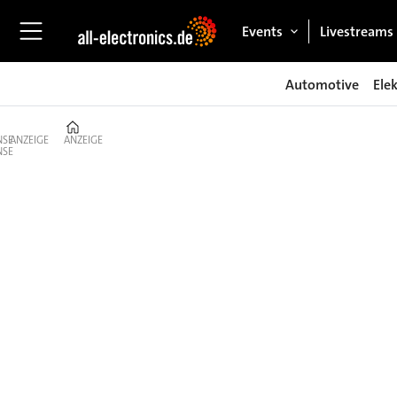
Events
Livestreams
Automotive
Ele
Home
ANZEIGE
ANZEIGE
Markt
Elektronik
–
Trends,
Firmen