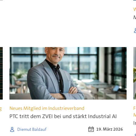
W
M
g
Neues Mitglied im Industrieverband
F
M
PTC tritt dem ZVEI bei und stärkt Industrial AI
I
19. März 2026
Diemut Baldauf